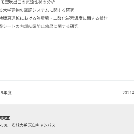
アネモ型吹出口の気流性状の分析
る大学建物の空調システムに関する研究
冷暖房運転における熱環境・二酸化炭素濃度に関する検討
湿シートの内部結露防止効果に関する研究
19年度
202
研究室
-501
名城大学 天白キャンパス