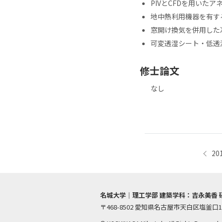
PIVとCFDを用いた
地中熱利用機器を有す
窓開け換気を併用した
可変透湿シート・低透
修士論文
なし
投
稿
20
ナ
ビ
ゲ
ー
名城大学｜理工学部 建築学科：吉永美香 
シ
〒468-8502 愛知県名古屋市天白区塩釜口1
ョ
ン